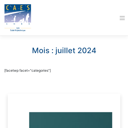
Skip
to
content
Mois :
juillet 2024
[facetwp facet="categories"]