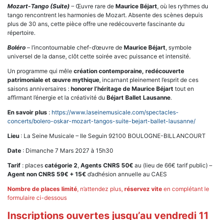
Mozart-Tango (Suite)
– Œuvre rare de
Maurice Bé
jart
, où les rythmes du
tango rencontrent les harmonies de Mozart. Absente des scènes depuis
plus de 30 ans, cette pièce offre une redécouverte fascinante du
répertoire.
Bol
é
ro
– l’incontournable chef-d’œuvre de
Maurice Béjart
, symbole
universel de la danse, clôt cette soirée avec puissance et intensité.
Un programme qui mêle
création contemporaine, redécouverte
patrimoniale et œuvre mythique
, incarnant pleinement l’esprit de ces
saisons anniversaires :
honorer l
’
h
éritage de Maurice Béjart
tout en
affirmant l’énergie et la créativité du
Bé
jart Ballet Lausanne
.
En savoir plus
:
https://www.laseinemusicale.com/spectacles-
concerts/bolero-oskar-mozart-tangos-suite-bejart-ballet-lausanne/
Lieu
: La Seine Musicale – Ile Seguin 92100 BOULOGNE-BILLANCOURT
Date
: Dimanche 7 Mars 2027 à 15h30
Tarif
: places
catégorie 2
,
Agents CNRS 50€
au (lieu de 66€ tarif public) –
Agent non CNRS 59€ + 15€
d’adhésion annuelle au CAES
Nombre de places limité
, n’attendez plus,
réservez vite
en complétant le
formulaire ci-dessous
Inscriptions ouvertes jusqu’au vendredi 11