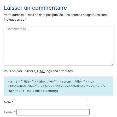
de
Laisser un commentaire
l’article
Votre adresse e-mail ne sera pas publiée.
Les champs obligatoires sont
indiqués avec
*
Vous pouvez utiliser :
HTML
tags and attributes:
<a href="" title=""> <abbr title=""> <acronym title=""> <b>
<blockquote cite=""> <cite> <code> <del datetime=""> <em> <i>
<q cite=""> <s> <strike> <strong>
Nom
*
E-mail
*